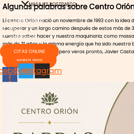
MASAJES POSTPARTO
Algunas palabras sobre Centro Orió
BONOS Y OFERTAS
COMPRA ONLINE
El centro Orión nació un noviembre de 1993 con la idea 
BLOG
recuperar y un largo camino después de estos más de 31
CONTACTO
nuestro saber hacer y nuestra maquinaria; como massato
más de 31 años y la misma energía que ha sido nuestra b
CITAS ONLINE
atención a urgencias. Espero veros pronto, Javier Cast
SABER MÁS
cebook-
Twitter
Instagram
f