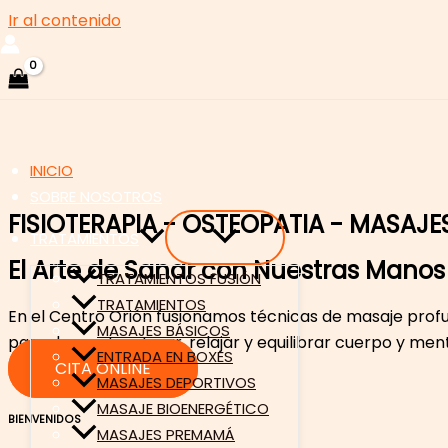
Ir al contenido
INICIO
SOBRE NOSOTROS
FISIOTERAPIA - OSTEOPATIA - MASAJE
TRATAMIENTOS
El Arte de Sanar con Nuestras Manos
TRATAMIENTOS FUSIÓN
TRATAMIENTOS
En el Centro Orión fusionamos técnicas de masaje profun
MASAJES BÁSICOS
para descontracturar, relajar y equilibrar cuerpo y men
ENTRADA EN BOXES
CITA ONLINE
MASAJES DEPORTIVOS
MASAJE BIOENERGÉTICO
BIENVENIDOS
MASAJES PREMAMÁ