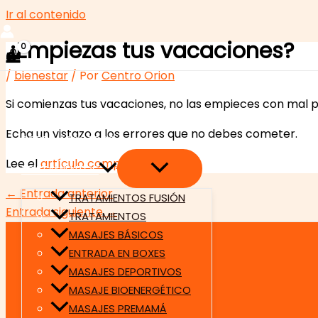
Ir al contenido
¿Empiezas tus vacaciones?
/
bienestar
/ Por
Centro Orion
Si comienzas tus vacaciones, no las empieces con mal p
INICIO
Echa un vistazo a los errores que no debes cometer.
SOBRE NOSOTROS
Lee el
artículo completo
.
TRATAMIENTOS
←
Entrada anterior
TRATAMIENTOS FUSIÓN
Entrada siguiente
→
TRATAMIENTOS
MASAJES BÁSICOS
ENTRADA EN BOXES
MASAJES DEPORTIVOS
MASAJE BIOENERGÉTICO
MASAJES PREMAMÁ