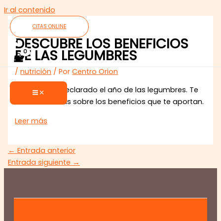
Ir al contenido
CITAS ONLINE
DESCUBRE LOS BENEFICIOS
DE LAS LEGUMBRES
/
nutrición
/ Por
Centro Orion
2016 ha sido declarado el año de las legumbres. Te
contamos más sobre los beneficios que te aportan.
Leer más
←
Entrada anterior
Entrada siguiente
→